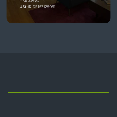
HRB 33480
USt-ID
 DE157125091
Wir unterstützen Verlage und Medienunternehmen bei den 
Jetzt loslegen
Herausforderungen des Publishing-Alltags und der 
Digitalen Transformation.